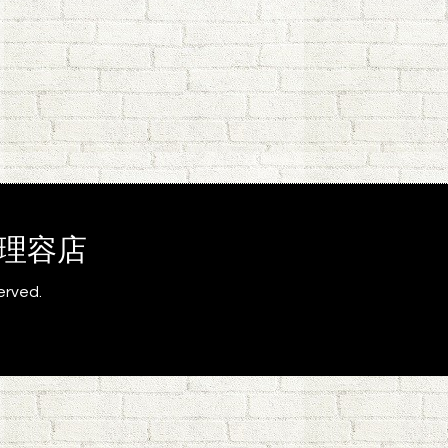
為の理容店
served.