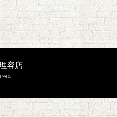
為の理容店
served.