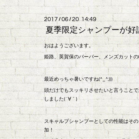
2017
06
20 14:49
/
/
夏季限定シャンプーが好
おはようございます。
姫路、英賀保のバーバー、メンズカットのBe
最近めっちゃ暑いですね(^_^;)))
頭だけでもスッキリさせたいと言うことで
しました( ´∀｀)
スキャルプシャンプーとしての性能はその
加！