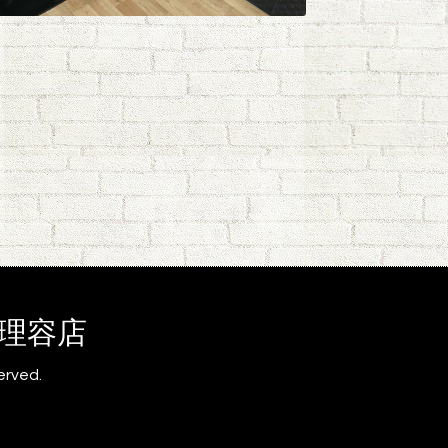
為の理容店
served.