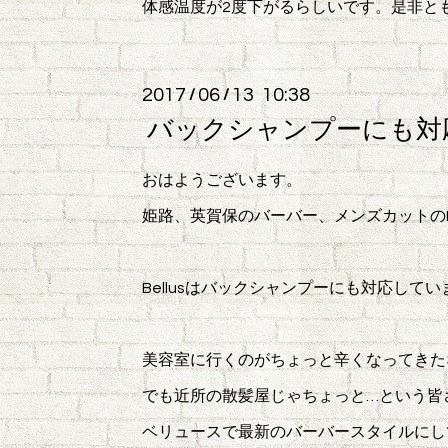
体感温度が2度下がるらしいです。是非と
2017
06
13 10:38
/
/
バックシャンプーにも対
おはようございます。
姫路、英賀保のバーバー、メンズカットのBe
Bellusはバックシャンプーにも対応してい
美容室に行くのがちょっと辛くなってきた3
でも近所の散髪屋じゃちょっと…という皆
ベリュースで最新のバーバースタイルにし